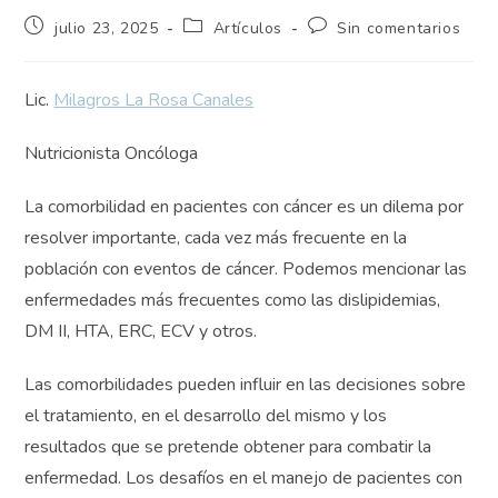
Publicación
Categoría
Comentarios
julio 23, 2025
Artículos
Sin comentarios
de
de
de
la
la
la
entrada:
entrada:
entrada:
Lic.
Milagros La Rosa Canales
Nutricionista Oncóloga
La comorbilidad en pacientes con cáncer es un dilema por
resolver importante, cada vez más frecuente en la
población con eventos de cáncer. Podemos mencionar las
enfermedades más frecuentes como las dislipidemias,
DM II, HTA, ERC, ECV y otros.
Las comorbilidades pueden influir en las decisiones sobre
el tratamiento, en el desarrollo del mismo y los
resultados que se pretende obtener para combatir la
enfermedad. Los desafíos en el manejo de pacientes con