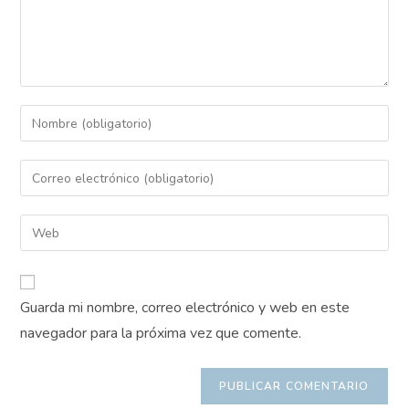
Introduce
tu
nombre
Introduce
o
tu
nombre
dirección
Introduce
de
de
la
usuario
correo
URL
para
electrónico
de
comentar
Guarda mi nombre, correo electrónico y web en este
para
tu
comentar
navegador para la próxima vez que comente.
web
(opcional)